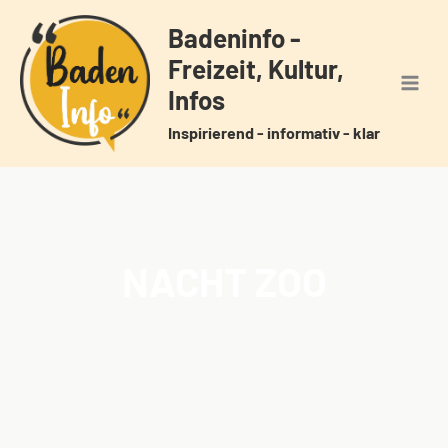
Zum
Badeninfo -
Inhalt
Freizeit, Kultur,
springen
Infos
Inspirierend - informativ - klar
NACHT ZOO
Home
Veranstaltungen
Schlagwörter
Nacht Zoo
/
/
/