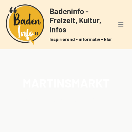
Zum
Badeninfo -
Inhalt
Freizeit, Kultur,
springen
Infos
Inspirierend - informativ - klar
MARTINSMARKT
Home
Veranstaltungen
Schlagwörter
Martinsmarkt
/
/
/