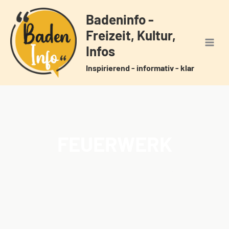
Zum
Badeninfo -
Inhalt
Freizeit, Kultur,
springen
Infos
Inspirierend - informativ - klar
FEUERWERK
Home
Veranstaltungen
Schlagwörter
Feuerwerk
/
/
/