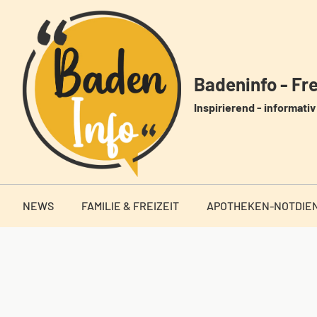
Zum
Inhalt
springen
Badeninfo - Frei
Inspirierend - informativ 
NEWS
FAMILIE & FREIZEIT
APOTHEKEN-NOTDIE