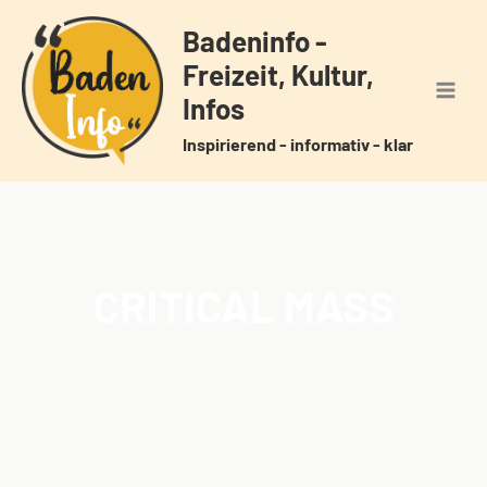
Zum
Badeninfo -
Inhalt
Freizeit, Kultur,
springen
Infos
Inspirierend - informativ - klar
CRITICAL MASS
Home
Veranstaltungen
Schlagwörter
Critical Mass
/
/
/