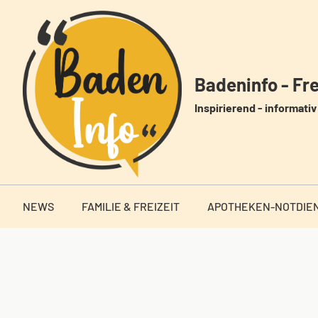
Zum
Inhalt
springen
Badeninfo - Frei
Inspirierend - informativ 
NEWS
FAMILIE & FREIZEIT
APOTHEKEN-NOTDIE