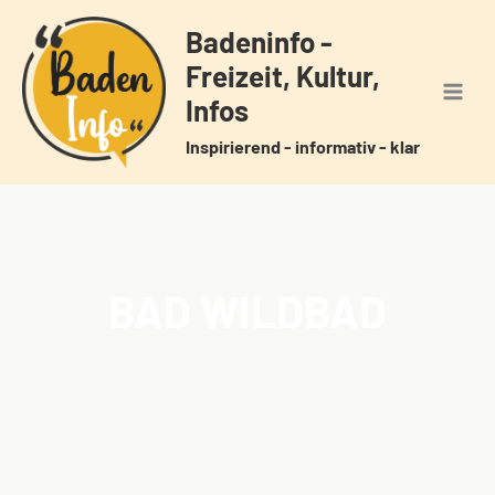
Zum
Badeninfo -
Inhalt
Freizeit, Kultur,
springen
Infos
Inspirierend - informativ - klar
BAD WILDBAD
Home
Veranstaltungen
Schlagwörter
Bad Wildbad
/
/
/