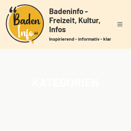
Zum
Badeninfo -
Inhalt
Freizeit, Kultur,
springen
Infos
Inspirierend - informativ - klar
KATEGORIEN
Home
Veranstaltungen
Kategorien
/
/