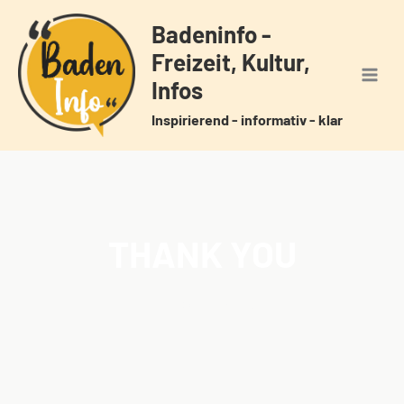
Zum
Badeninfo -
Inhalt
Freizeit, Kultur,
springen
Infos
Inspirierend - informativ - klar
THANK YOU
Home
Thank You
/