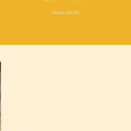
Home
Zutritt
/