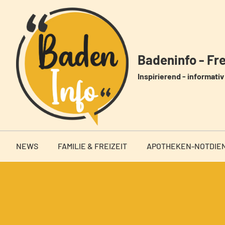
Zum
Inhalt
springen
Badeninfo - Frei
Inspirierend - informativ 
NEWS
FAMILIE & FREIZEIT
APOTHEKEN-NOTDIE