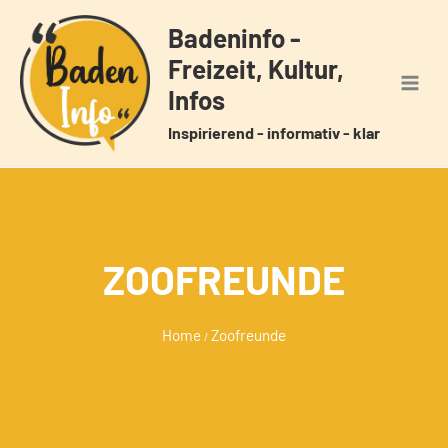
Zum
Badeninfo -
Inhalt
Freizeit, Kultur,
springen
Infos
Inspirierend - informativ - klar
ZOOFREUNDE
Home
Zoofreunde
/