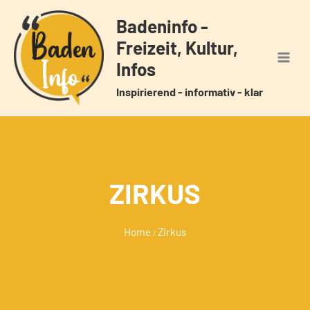
Zum
Badeninfo -
Inhalt
Freizeit, Kultur,
springen
Infos
Inspirierend - informativ - klar
ZIRKUS
Home
Zirkus
/