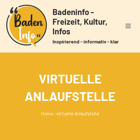
Zum
Badeninfo -
Inhalt
Freizeit, Kultur,
springen
Infos
Inspirierend - informativ - klar
VIRTUELLE
ANLAUFSTELLE
Home
virtuelle Anlaufstelle
/