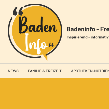
Zum
Inhalt
springen
Badeninfo - Frei
Inspirierend - informativ 
NEWS
FAMILIE & FREIZEIT
APOTHEKEN-NOTDIE