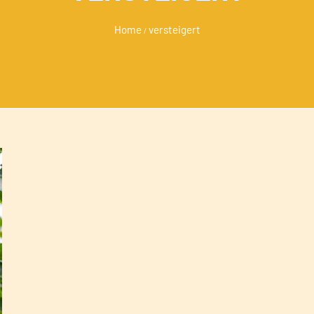
Home
versteigert
/