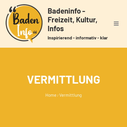
Zum
Badeninfo -
Inhalt
Freizeit, Kultur,
springen
Infos
Inspirierend - informativ - klar
VERMITTLUNG
Home
Vermittlung
/