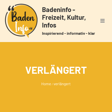
Zum
Badeninfo -
Inhalt
Freizeit, Kultur,
springen
Infos
Inspirierend - informativ - klar
VERLÄNGERT
Home
verlängert
/