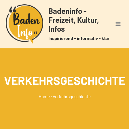
Zum
Badeninfo -
Inhalt
Freizeit, Kultur,
springen
Infos
Inspirierend - informativ - klar
VERKEHRSGESCHICHTE
Home
Verkehrsgeschichte
/