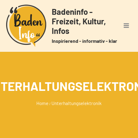
Zum
Badeninfo -
Inhalt
Freizeit, Kultur,
springen
Infos
Inspirierend - informativ - klar
TERHALTUNGSELEKTRO
Home
Unterhaltungselektronik
/