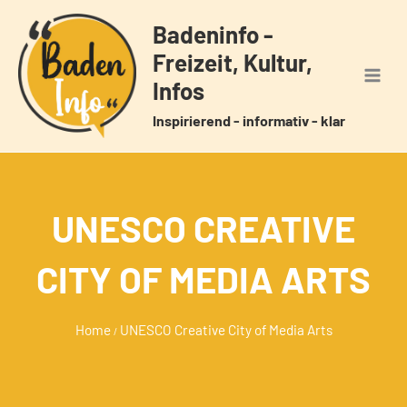
Zum
Badeninfo -
Inhalt
Freizeit, Kultur,
springen
Infos
Inspirierend - informativ - klar
UNESCO CREATIVE
CITY OF MEDIA ARTS
Home
UNESCO Creative City of Media Arts
/