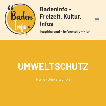
Zum
Badeninfo -
Inhalt
Freizeit, Kultur,
springen
Infos
Inspirierend - informativ - klar
UMWELTSCHUTZ
Home
Umweltschutz
/