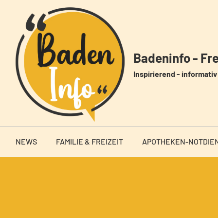
Zum
Inhalt
springen
Badeninfo - Frei
Inspirierend - informativ 
NEWS
FAMILIE & FREIZEIT
APOTHEKEN-NOTDIE