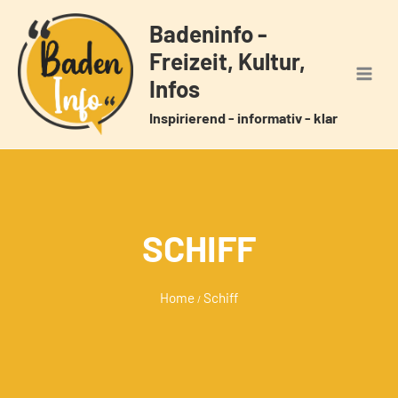
Zum
Badeninfo -
Inhalt
Freizeit, Kultur,
springen
Infos
Inspirierend - informativ - klar
SCHIFF
Home
Schiff
/