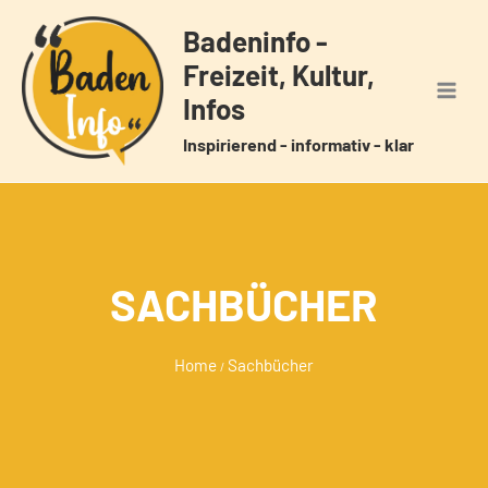
Zum
Badeninfo -
Inhalt
Freizeit, Kultur,
springen
Infos
Inspirierend - informativ - klar
SACHBÜCHER
Home
Sachbücher
/