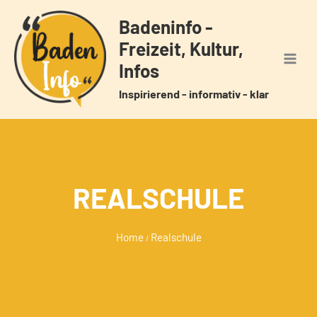
Zum
Badeninfo -
Inhalt
Freizeit, Kultur,
springen
Infos
Inspirierend - informativ - klar
REALSCHULE
Home
Realschule
/