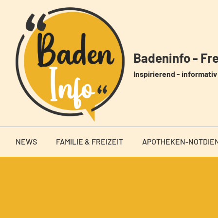
Zum
Inhalt
springen
Badeninfo - Frei
Inspirierend - informativ 
NEWS
FAMILIE & FREIZEIT
APOTHEKEN-NOTDIE