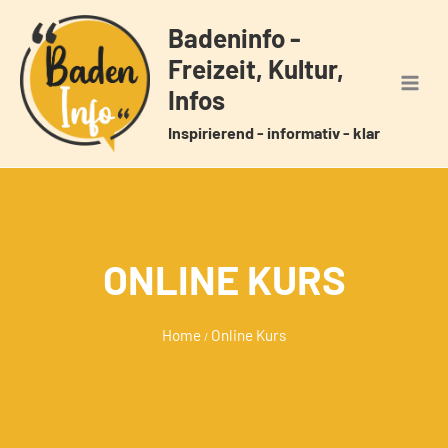
Zum
Badeninfo -
Inhalt
Freizeit, Kultur,
springen
Infos
Inspirierend - informativ - klar
ONLINE KURS
Home
Online Kurs
/