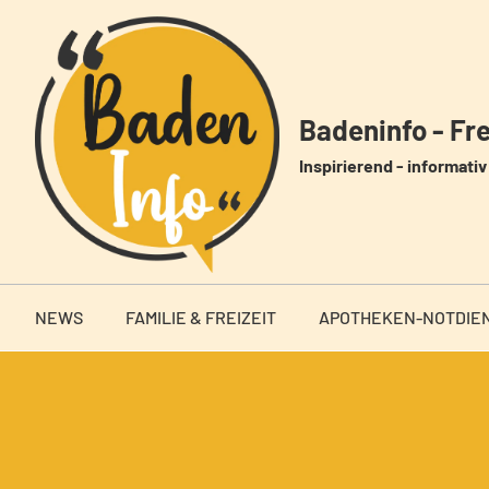
Zum
Inhalt
springen
Badeninfo - Frei
Inspirierend - informativ 
NEWS
FAMILIE & FREIZEIT
APOTHEKEN-NOTDIE