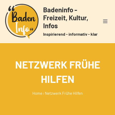
Zum
Badeninfo -
Inhalt
Freizeit, Kultur,
springen
Infos
Inspirierend - informativ - klar
NETZWERK FRÜHE
HILFEN
Home
Netzwerk Frühe Hilfen
/