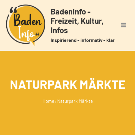
Zum
Badeninfo -
Inhalt
Freizeit, Kultur,
springen
Infos
Inspirierend - informativ - klar
NATURPARK MÄRKTE
Home
Naturpark Märkte
/