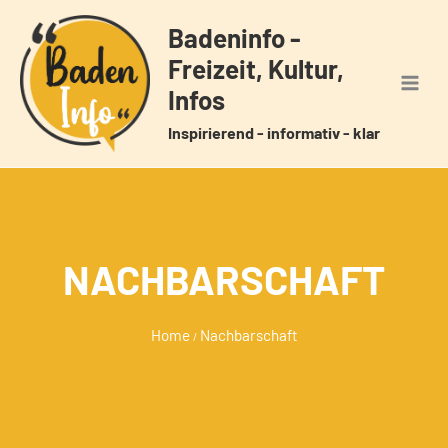
Zum
Badeninfo -
Inhalt
Freizeit, Kultur,
springen
Infos
Inspirierend - informativ - klar
NACHBARSCHAFT
Home
Nachbarschaft
/