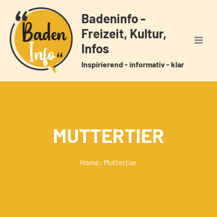
Zum
Badeninfo -
Inhalt
Freizeit, Kultur,
springen
Infos
Inspirierend - informativ - klar
MUTTERTIER
Home
Muttertier
/