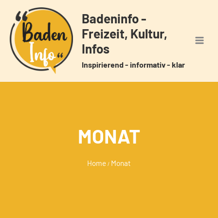
Zum
Badeninfo -
Inhalt
Freizeit, Kultur,
springen
Infos
Inspirierend - informativ - klar
MONAT
Home
Monat
/