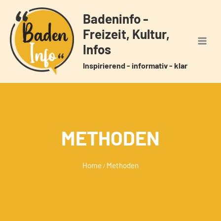
Zum
Badeninfo -
Inhalt
Freizeit, Kultur,
springen
Infos
Inspirierend - informativ - klar
METHODEN
Home
Methoden
/