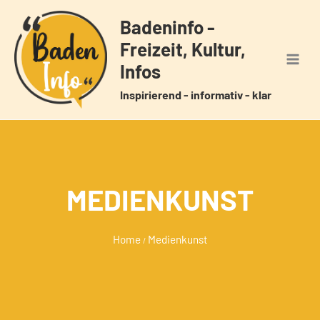
Zum
Badeninfo -
Inhalt
Freizeit, Kultur,
springen
Infos
Inspirierend - informativ - klar
MEDIENKUNST
Home
Medienkunst
/