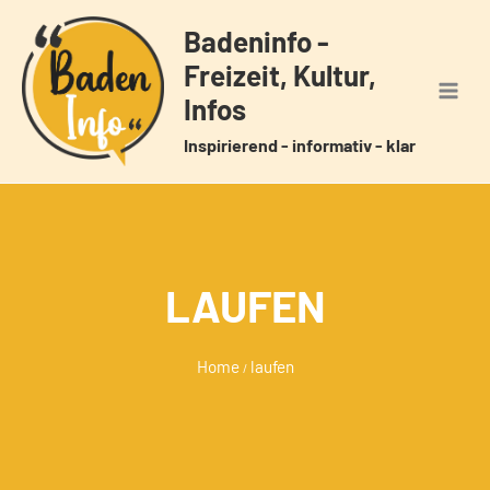
Zum
Badeninfo -
Inhalt
Freizeit, Kultur,
springen
Infos
Inspirierend - informativ - klar
LAUFEN
Home
laufen
/