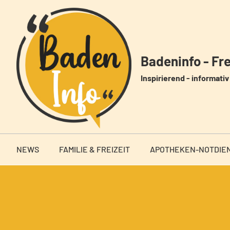
Zum
Inhalt
springen
Badeninfo - Frei
Inspirierend - informativ 
NEWS
FAMILIE & FREIZEIT
APOTHEKEN-NOTDIE