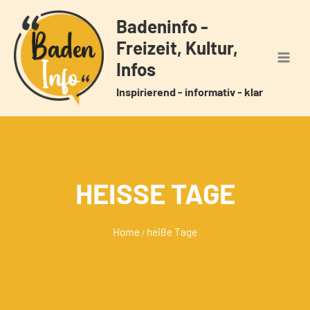
Zum
Badeninfo -
Inhalt
Freizeit, Kultur,
springen
Infos
Inspirierend - informativ - klar
HEISSE TAGE
Home
heiße Tage
/