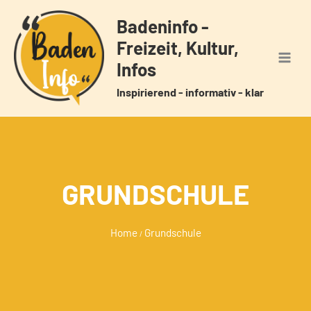
Zum
Badeninfo -
Inhalt
Freizeit, Kultur,
springen
Infos
Inspirierend - informativ - klar
GRUNDSCHULE
Home
Grundschule
/