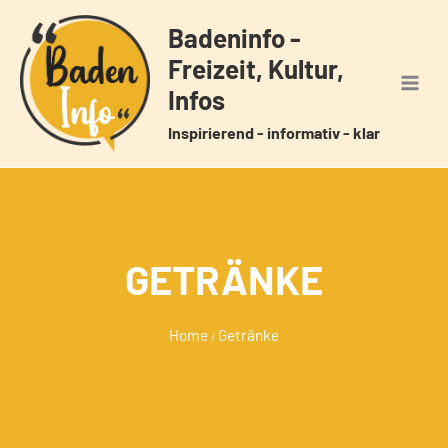
Zum
Badeninfo -
Inhalt
Freizeit, Kultur,
springen
Infos
Inspirierend - informativ - klar
GETRÄNKE
Home
Getränke
/