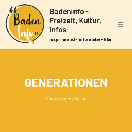
Zum
Badeninfo -
Inhalt
Freizeit, Kultur,
springen
Infos
Inspirierend - informativ - klar
GENERATIONEN
Home
Generationen
/