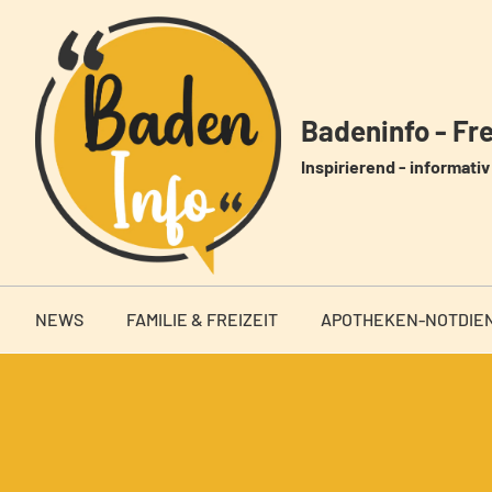
Zum
Inhalt
springen
Badeninfo - Frei
Inspirierend - informativ 
NEWS
FAMILIE & FREIZEIT
APOTHEKEN-NOTDIE