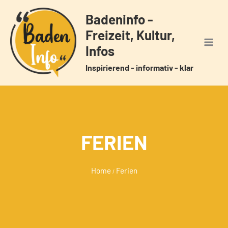
Zum
Badeninfo -
Inhalt
Freizeit, Kultur,
springen
Infos
Inspirierend - informativ - klar
FERIEN
Home
Ferien
/