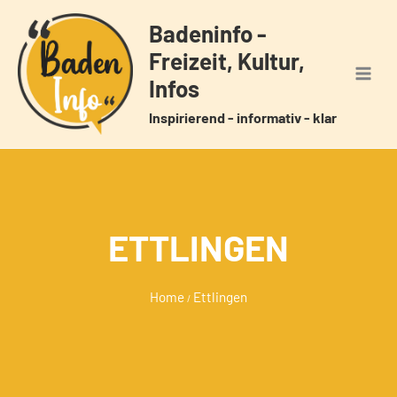
Zum
Badeninfo -
Inhalt
Freizeit, Kultur,
springen
Infos
Inspirierend - informativ - klar
ETTLINGEN
Home
Ettlingen
/