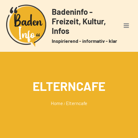
Zum
Badeninfo -
Inhalt
Freizeit, Kultur,
springen
Infos
Inspirierend - informativ - klar
ELTERNCAFE
Home
Elterncafe
/