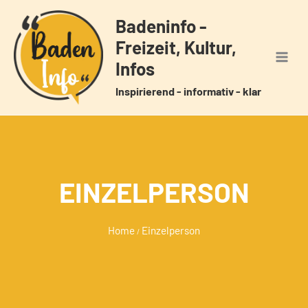
Zum
Badeninfo -
Inhalt
Freizeit, Kultur,
springen
Infos
Inspirierend - informativ - klar
EINZELPERSON
Home
Einzelperson
/