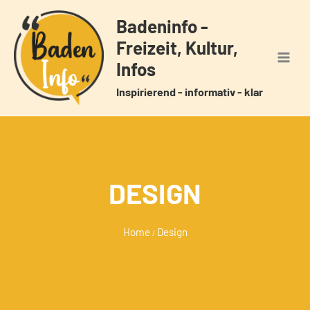
Zum
Badeninfo -
Inhalt
Freizeit, Kultur,
springen
Infos
Inspirierend - informativ - klar
DESIGN
Home
Design
/