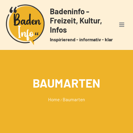
Zum
Badeninfo -
Inhalt
Freizeit, Kultur,
springen
Infos
Inspirierend - informativ - klar
BAUMARTEN
Home
Baumarten
/