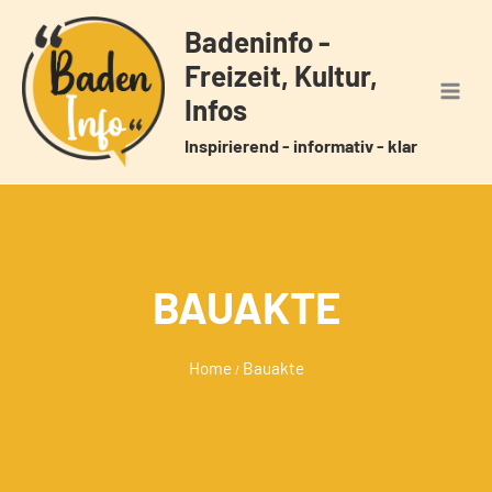
Zum
Badeninfo -
Inhalt
Freizeit, Kultur,
springen
Infos
Inspirierend - informativ - klar
BAUAKTE
Home
Bauakte
/