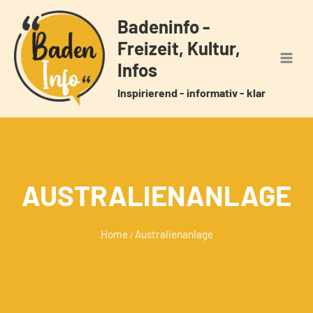
Zum
Badeninfo -
Inhalt
Freizeit, Kultur,
springen
Infos
Inspirierend - informativ - klar
AUSTRALIENANLAGE
Home
Australienanlage
/