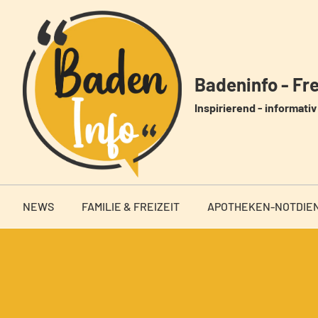
Zum
Inhalt
springen
Badeninfo - Frei
Inspirierend - informativ 
NEWS
FAMILIE & FREIZEIT
APOTHEKEN-NOTDIE